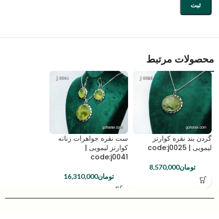
محصولات مرتبط
گردن بند نقره کوارتز
ست نقره جواهرات زنانه
لیمویی | code:j0025
کوارتز لیمویی |
code:j0041
تومان
8,570,000
تومان
16,310,000