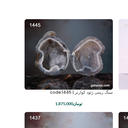
سنگ زینتی ژئود کوارتز | code:1445
تومان
1,875,000