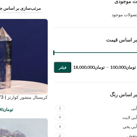
ت موجودی
صولات موجود
 بر اساس قیمت
تومان100,000
—
تومان18,000,000
فیلتر
 بر اساس رنگ
کریستال منشور کوارتز | code:1473
بی
1
تومان
00
بی لایت
9
بی یخی
4
نفش
2