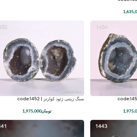
1,635,
سنگ زینتی ژئود کوارتز | code:1452
1,975,
تومان
1,975,000