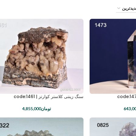
سنگ زینتی کلاستر کوارتز | code:1461
643,0
تومان
4,855,000