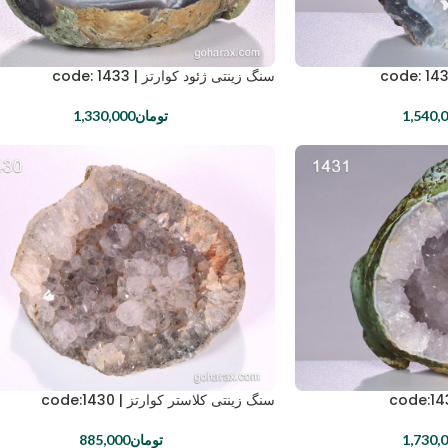
سنگ زینتی ژئود کوارتز | code: 1433
1,540,
تومان
1,330,000
سنگ زینتی کلاستر کوارتز | code:1430
1,730,
تومان
885,000