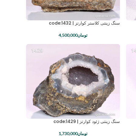
سنگ زینتی کلاستر کوارتز | code:1432
تومان
4,500,000
سنگ زینتی ژئود کوارتز | code:1429
تومان
1,730,000