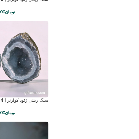
تومان
000
سنگ زینتی ژئود کوارتز | code:1454
تومان
000