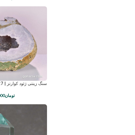
سنگ زینتی ژئود کوارتز | code:1427
تومان
000