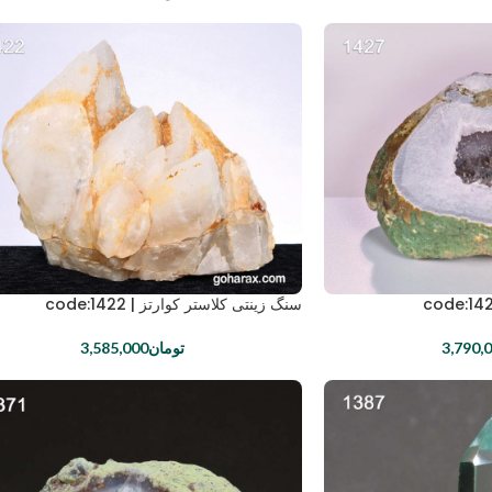
سنگ زینتی کلاستر کوارتز | code:1422
3,790,
تومان
3,585,000