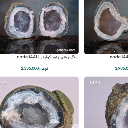
سنگ زینتی ژئود کوارتز | code:1441
1,985,
تومان
2,335,000