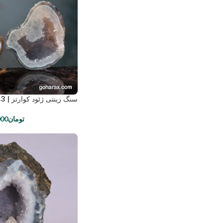
سنگ زینتی ژئود کوارتز | code:1443
تومان
000