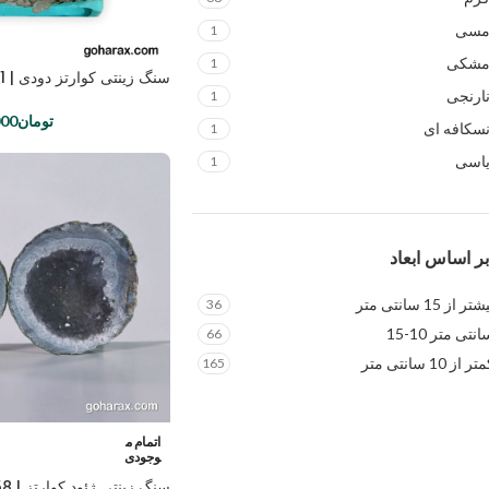
سی
1
شکی
1
سنگ زینتی کوارتز دودی | code:0011
ارنجی
1
تومان
000
سکافه ای
1
اسی
1
بر اساس ابعاد
 15 سانتی متر
36
ی متر 10-15
66
10 سانتی متر
165
اتمام م
وجودی
سنگ زینتی ژئود کوارتز | code:1458