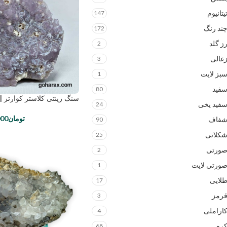
یتانیوم
147
ند رنگ
172
ز گلد
2
غالی
3
بز لایت
1
فید
80
سنگ زینتی کلاستر کوارتز | code:0825
فید یخی
24
تومان
000
فاف
90
کلاتی
25
ورتی
2
ورتی لایت
1
لایی
17
رمز
3
اراملی
4
رم
68