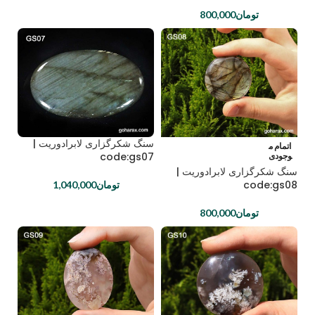
تومان
800,000
سنگ شکرگزاری لابرادوریت |
اتمام م
code:gs07
وجودی
سنگ شکرگزاری لابرادوریت |
code:gs08
تومان
1,040,000
تومان
800,000