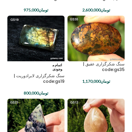
تومان
2,600,000
تومان
975,000
سنگ شکرگزاری عقیق |
اتمام م
code:gs35
وجودی
سنگ شکرگزاری لابرادوریت |
code:gs19
تومان
1,170,000
تومان
800,000