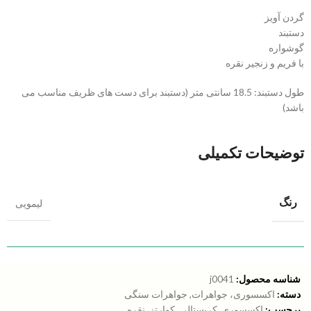
گردن آویز
دستبند
گوشواره
با فریم و زنجیر نقره
طول دستبند: 18.5 سانتی متر (دستبند برای دست های ظریف مناسب می
باشد)
توضیحات تکمیلی
رنگ
لیمویی
شناسه محصول:
j0041
دسته:
اکسسوری، جواهرات
,
جواهرات سنگی
برچسب:
اکسسوری
,
کریستالی
,
کوارتز
,
نقره