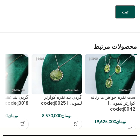
محصولات مرتبط
ست نقره جواهرات زنانه
گردن بند نقره کوارتز
گردن بند عقیق 
کوارتز لیمویی |
لیمویی | code:j0025
code:j0018
code:j0042
تومان
8,570,000
تومان
,000
تومان
19,625,000