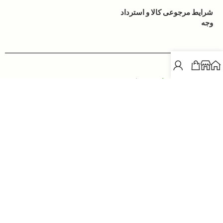
شرایط مرجوعی کالا و استرداد
وجه
ساخته شده به
زیبایی
توسط
زمین
all rights are reserved for
goharax.com
ارائه شده با
عشق
توسط
گوهرآکس
develop the universe with Love