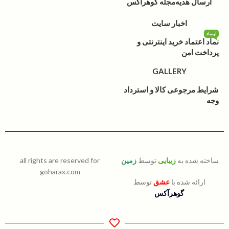
ارسال هدیه
مجله گوهرآکس
اخبار سایت
اینماد
نماد اعتماد خرید اینترنتی و
پرداخت امن
GALLERY
شرایط مرجوعی کالا و استرداد
وجه
ساخته شده به
زیبایی
توسط
زمین
all rights are reserved for
goharax.com
ارائه شده با
عشق
توسط
گوهرآکس