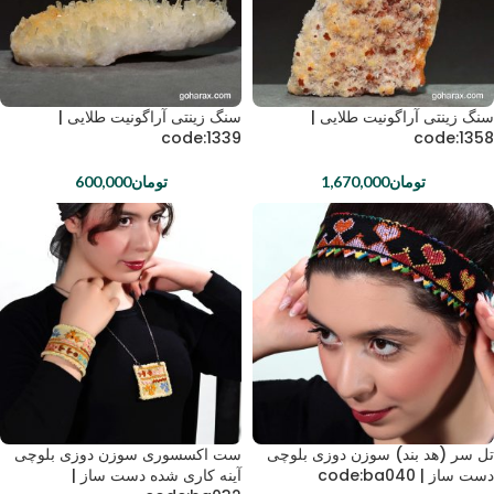
سنگ زینتی آراگونیت طلایی |
سنگ زینتی آراگونیت طلایی |
code:1339
code:1358
تومان
1,670,000
تومان
600,000
تل سر (هد بند) سوزن دوزی بلوچی
ست اکسسوری سوزن دوزی بلوچی
دست ساز | code:ba040
آینه کاری شده دست ساز |