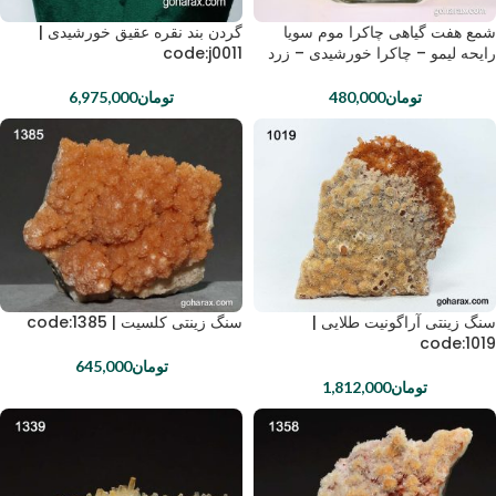
شمع هفت گیاهی چاکرا موم سویا
گردن بند نقره عقیق خورشیدی |
رایحه لیمو – چاکرا خورشیدی – زرد
code:j0011
تومان
480,000
تومان
6,975,000
سنگ زینتی آراگونیت طلایی |
سنگ زینتی کلسیت | code:1385
code:1019
تومان
645,000
تومان
1,812,000