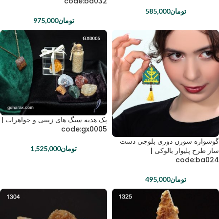
code:ba032
تومان
585,000
تومان
975,000
پک هدیه سنگ های زینتی و جواهرات |
code:gx0005
گوشواره سوزن دوزی بلوچی دست
تومان
1,525,000
ساز طرح پلیوار بالوکی |
code:ba024
تومان
495,000