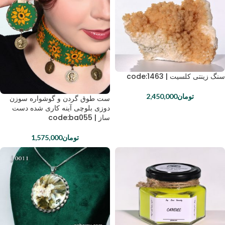
سنگ زینتی کلسیت | code:1463
تومان
2,450,000
ست طوق گردن و گوشواره سوزن
دوزی بلوچی آینه کاری شده دست
ساز | code:ba055
تومان
1,575,000