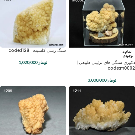
سنگ زینتی کلسیت | code:1128
اتمام م
وجودی
دکوری سنگی های تزئینی طبیعی |
تومان
1,020,000
code:m0002
تومان
3,000,000