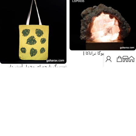
چراغ سنگ تمرین یوگا تراتاکا |
code:LSP0035
توت بگ پارچه ای مخمل آستر دار
تومان
7,577,000
طرح برگ انجیر
تومان
1,199,000