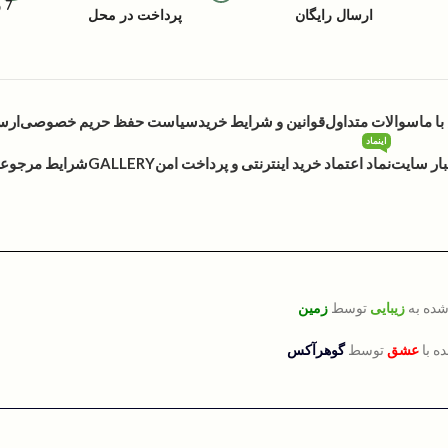
7 روز گارانتی بازگشت کالا
ارسال رایگان
پرداخت در محل
ا ما
سوالات متداول
قوانین و شرایط خرید
سیاست حفظ حریم خصوصی
ارس
اینماد
بار سایت
نماد اعتماد خرید اینترنتی و پرداخت امن
GALLERY
شرایط مرجوعی 
شده به
زیبایی
توسط
زمین
ه با
عشق
توسط
گوهرآکس