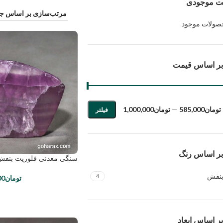
ت موجودی
صولات موجود
 بر اساس قیمت
تومان585,000
—
تومان1,000,000
فیلتر
 بر اساس رنگ
سنگی معدنی فلوریت بنفش | e:1153
نفش
4
تومان
00
بر اساس ابعاد