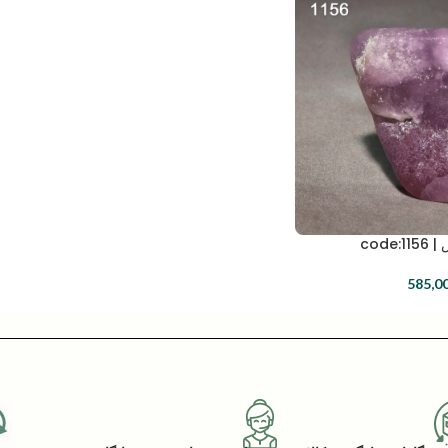
cod
585,0