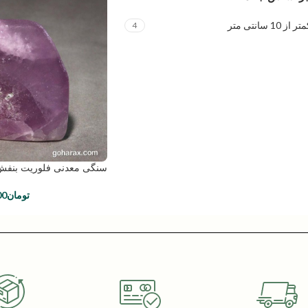
10 سانتی متر
4
سنگی معدنی فلوریت بنفش | e:1156
تومان
00