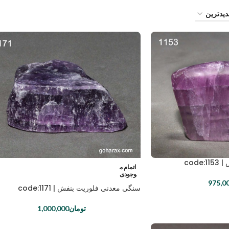
cod
اتمام م
وجودی
975,0
سنگی معدنی فلوریت بنفش | code:1171
تومان
1,000,000