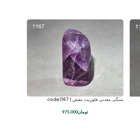
سنگی معدنی فلوریت بنفش | code:1167
تومان
975,000