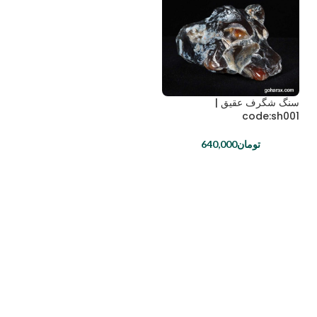
سنگ شگرف عقیق |
code:sh001
تومان
640,000