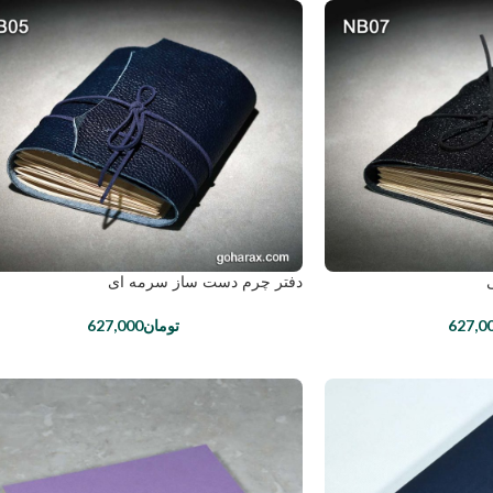
دفتر چرم دست ساز سرمه ای
627,0
تومان
627,000