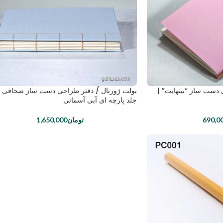
 دست ساز “بینهایت” |
بولت ژورنال / دفتر طراحی دست ساز صحافی ژ
جلد پارچه ای آبی آسمانی
690,0
تومان
1,650,000