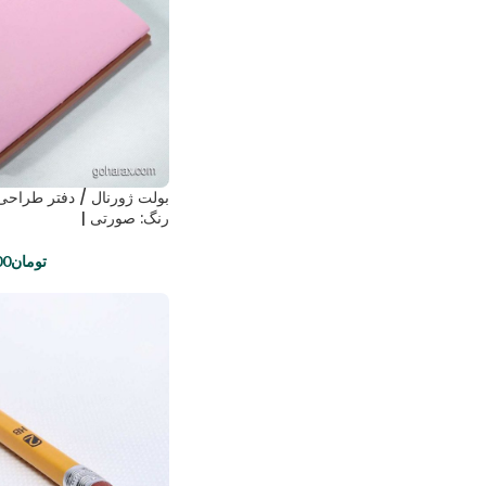
بولت ژورنال / دفتر طراحی
رنگ: صورتی |
تومان
00