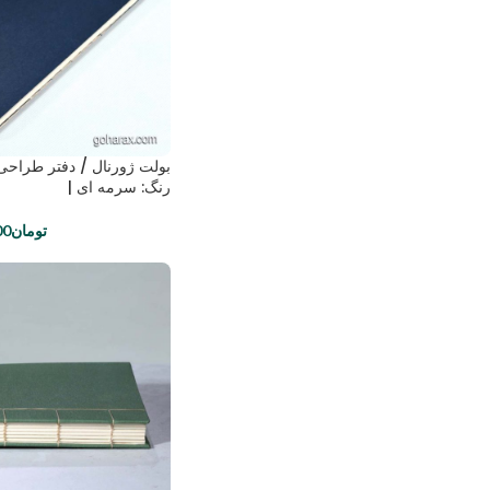
بولت ژورنال / دفتر طراحی
رنگ: سرمه ای |
تومان
00