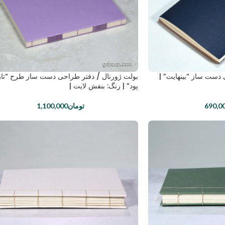
 دست ساز “بینهایت” |
بولت ژورنال / دفتر طراحی دست ساز طرح “تار
پود” | رنگ: بنفش لایت |
690,0
تومان
1,100,000