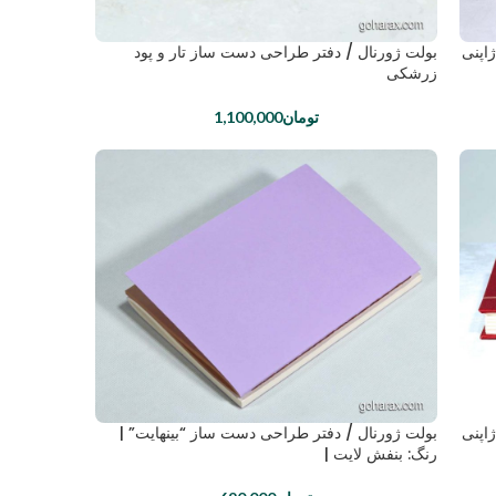
اپنی
بولت ژورنال / دفتر طراحی دست ساز تار و پود
زرشکی
تومان
1,100,000
اپنی
بولت ژورنال / دفتر طراحی دست ساز “بینهایت” |
رنگ: بنفش لایت |