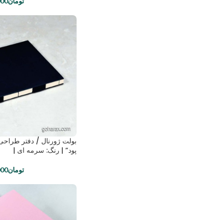
تومان
000
بولت ژورنال / دفتر طراح
پود” | رنگ: سرمه ای |
تومان
000