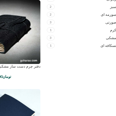
بز
2
ورمه ای
2
ورتی
3
رم
1
شکی
3
سکافه ای
1
دفتر چرم دست ساز مشکی
تومان
00