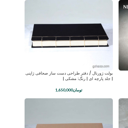
بولت ژورنال / دفتر طراحی دست ساز صحافی ژاپنی
| جلد پارچه ای | رنگ: مشکی |
تومان
1,650,000