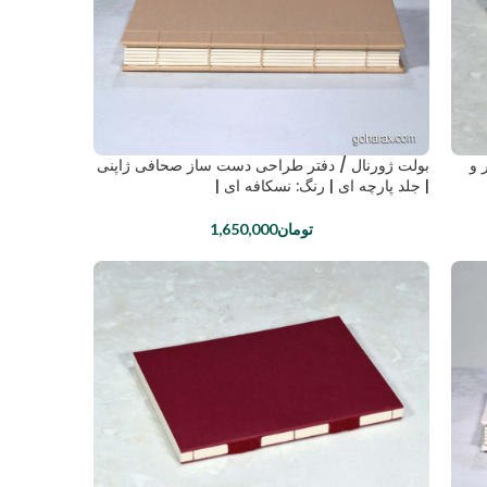
 و
بولت ژورنال / دفتر طراحی دست ساز صحافی ژاپنی
| جلد پارچه ای | رنگ: نسکافه ای |
تومان
1,650,000