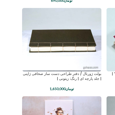
تومان
690,000
|
بولت ژورنال / دفتر طراحی دست ساز صحافی ژاپنی
| جلد پارچه ای | رنگ: زیتونی |
تومان
1,650,000