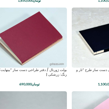
1,100,
تومان
1,650,000
ی دست ساز طرح “تار و
بولت ژورنال / دفتر طراحی دست ساز “بینهایت” 
رنگ: زرشکی |
1,100,
تومان
690,000