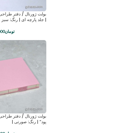
بولت ژورنال / دفتر طراح
| جلد پارچه ای | رنگ: سبز |
تومان
000
بولت ژورنال / دفتر طراح
پود” | رنگ: صورتی |