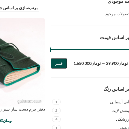
ت موجودی
صولات موجود
 بر اساس قیمت
تومان29,900
—
تومان1,650,000
فیلتر
 بر اساس رنگ
بی آسمانی
1
دفتر چرم دست ساز سبز ز
نفش لایت
2
رشکی
4
تومان
00
یتونی
1