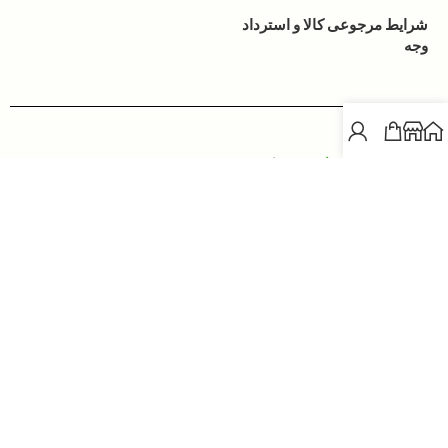
شرایط مرجوعی کالا و استرداد
وجه
ساخته شده به
زیبایی
توسط
زمین
all rights are reserved for
goharax.com
ارائه شده با
عشق
توسط
گوهرآکس
develop the universe with Love