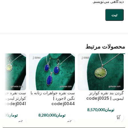
دیدگاهی می‌نویسم.
محصولات مرتبط
گردن بند نقره کوارتز
ست نقره جواهرات زنانه با
ست نقره جواهرا
لیمویی | code:j0025
نگین لاجورد |
کوارتز لیمویی |
code:j0041
code:j0044
تومان
8,570,000
تومان
8,280,000
تومان
0,000