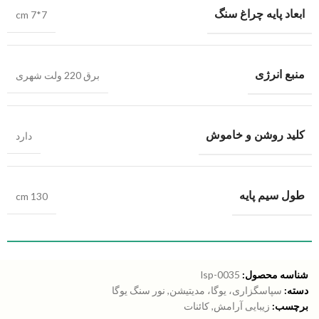
ابعاد پایه چراغ سنگ
cm 7*7
منبع انرژی
برق 220 ولت شهری
کلید روشن و خاموش
دارد
طول سیم پایه
cm 130
شناسه محصول:
lsp-0035
دسته:
سپاسگزاری، یوگا، مدیتیشن
,
نور سنگ یوگا
برچسب:
زیبایی آرامش
,
کائنات