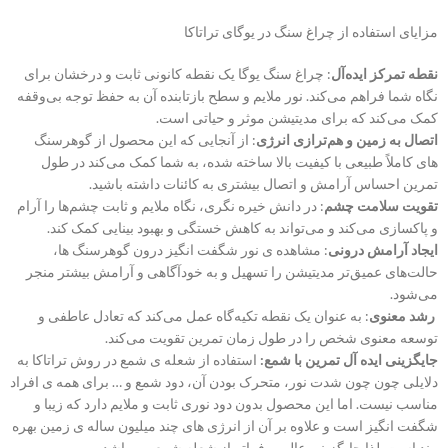
مزایای استفاده از چراغ سنگ در یوگای تراتاکا
نقطه تمرکز ایده‌آل
: چراغ سنگ یوگا یک نقطه کانونی ثابت و درخشان برای
نگاه شما فراهم می‌کند. نور ملایم و سطح بازتابنده آن به حفظ توجه بی‌وقفه
کمک می‌کند که برای مدیتیشن موثر و حیاتی است.
اتصال به زمین و هم‌ترازی انرژی
: از آنجایی که این محصول از گوهرسنگ
های کاملاً طبیعی با کیفیت بالا ساخته شده، به شما کمک می‌کند در طول
تمرین احساس آرامش و اتصال بیشتری به کائنات داشته باشید.
تقویت سلامت چشم
: در دانش خیره نگری، نگاه ملایم و ثابت چشم‌ها را آرام
و پاکسازی می‌کند و می‌تواند به کاهش خستگی و بهبود بینایی کمک کند.
ایجاد آرامش درونی
: مشاهده ی نور شگفت انگیز درون گوهرسنگ ها،
حالت‌های عمیق‌تر مدیتیشن را تسهیل و به خودآگاهی و آرامش بیشتر منجر
می‌شود.
رشد معنوی
: به عنوان یک نقطه تکیه‌گاه عمل می‌کند که تعادل عاطفی و
توسعه معنوی شخص را در طول زمان تمرین تقویت می‌کند.
جایگزینی ایده آل تمرین با شمع:
استفاده از شعله ی شمع در روش تراتاکا به
دلایلی چون چون شدت نور، متحرک بودن آن، دود شمع و … برای همه ی افراد
مناسب نیست. اما این محصول بدون دود نوری ثابت و ملایم دارد که زیبا و
شگفت انگیز است و علاوه بر آن از انرژی های چند میلیون ساله ی زمین بهره
مند است. لذا جایگزینی عالی و فراتر از شعله شمع می باشد.