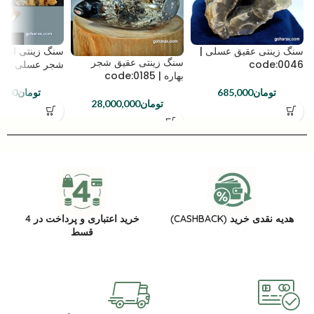
سنگ زینتی عقیق عسلی |
سنگ زینتی اسل
سنگ زینتی عقیق شجر
code:0046
شجر عسلی | code:0198
بهاره | code:0185
تومان
685,000
تومان
,000
تومان
28,000,000
هدیه نقدی خرید (CASHBACK)
خرید اعتباری و پرداخت در 4
قسط