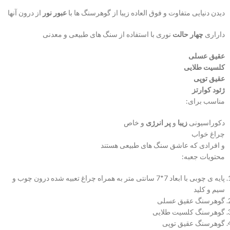
دیدن دنیایی متفاوت و فوق العاده زیبا از گوهرسنگ ها با
عبور نور
از درون آنها
داراری
چهار حالت
نوری با استفاده از سنگ های طبیعی و معدنی
عقیق عسلی
کلسیت طلایی
عقیق توپی
ژئود کوارتز
مناسب برای:
دکوراسیونی
زیبا
و
پر انرژی
و خاص
چراغ خواب
و افرادی که عاشق سنگ های طبیعی هستند
محتویات جعبه:
پایه ی چوبی با ابعاد 7*7 سانتی متر به همراه چراغ تعبیه شده درون چوب و
سیم و کلید
گوهرسنگ عقیق عسلی
گوهرسنگ کلسیت طلایی
گوهرسنگ عقیق توپی