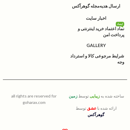
ارسال هدیه
مجله گوهرآکس
اخبار سایت
اینماد
نماد اعتماد خرید اینترنتی و
پرداخت امن
GALLERY
شرایط مرجوعی کالا و استرداد
وجه
ساخته شده به
زیبایی
توسط
زمین
all rights are reserved for
goharax.com
ارائه شده با
عشق
توسط
گوهرآکس