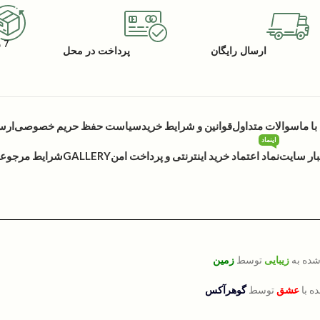
7 روز گارانتی بازگشت کالا
ارسال رایگان
پرداخت در محل
ا ما
سوالات متداول
قوانین و شرایط خرید
سیاست حفظ حریم خصوصی
ارس
اینماد
بار سایت
نماد اعتماد خرید اینترنتی و پرداخت امن
GALLERY
شرایط مرجوعی 
شده به
زیبایی
توسط
زمین
ه با
عشق
توسط
گوهرآکس