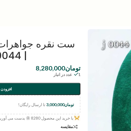
ست نقره جواهرات زن
| code:j0044
تومان
8,280,000
1 عدد در انبار
افزودن 
تومان
3,000,000
تا ارسال رایگان!
با خرید این محصول
8280
🦋 بدست می آورید
مقایسه