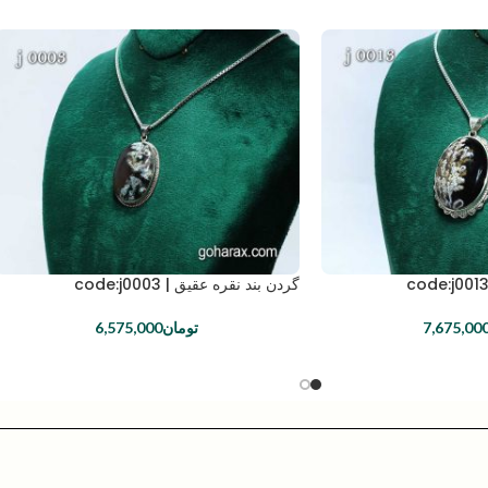
گردن بند نقره عقیق | code:j0003
7,675,00
تومان
6,575,000