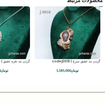
محصولات مرتبط
گردن بند عقیق سرخ | code:j0018
گردن بند نقره عقیق | code:j0013
تومان
1,585,000
تومان
0