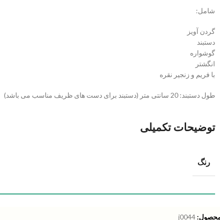
شامل:
گردن آویز
دستبند
گوشواره
انگشتر
با فریم و زنجیر نقره
طول دستبند: 20 سانتی متر (دستبند برای دست های ظریف مناسب می باشد)
توضیحات تکمیلی
رنگ
محصول:
j0044