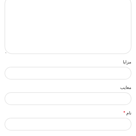
مزایا
معایب
*
نام