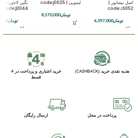
اصل نیشابور |
لیمویی | code:j0025
نگین لاجورد |
code:j0044
code:JS052
تومان
8,570,000
تومان
6,397,000
تومان
,000
هدیه نقدی خرید (CASHBACK)
خرید اعتباری و پرداخت در 4
قسط
پرداخت در محل
ارسال رایگان