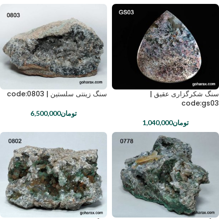
سنگ شکرگزاری عقیق |
سنگ زینتی سلستین | code:0803
code:gs03
تومان
6,500,000
تومان
1,040,000