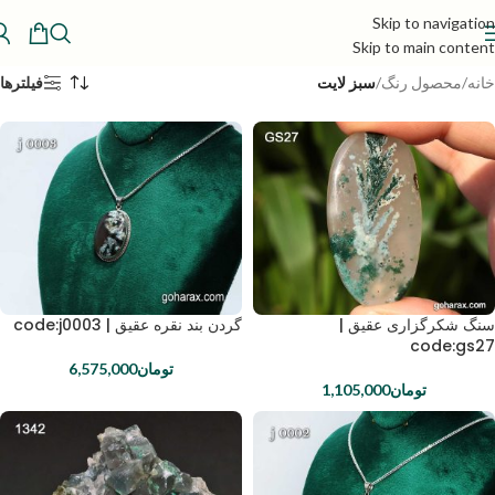
Skip to navigation
Skip to main content
خانه
/
محصول رنگ
/
سبز لایت
فیلترها
سنگ شکرگزاری عقیق |
گردن بند نقره عقیق | code:j0003
code:gs27
تومان
6,575,000
تومان
1,105,000