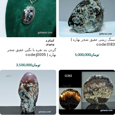
سنگ زینتی عقیق شجر بهاره |
اتمام م
code:0183
وجودی
گردن بند نقره با نگین عقیق شجر
بهاره | code:j0005
تومان
5,000,000
تومان
3,500,000