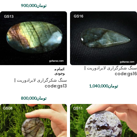
تومان
900,000
سنگ شکرگزاری لابرادوریت |
اتمام م
code:gs16
وجودی
سنگ شکرگزاری لابرادوریت |
code:gs13
تومان
1,040,000
تومان
800,000