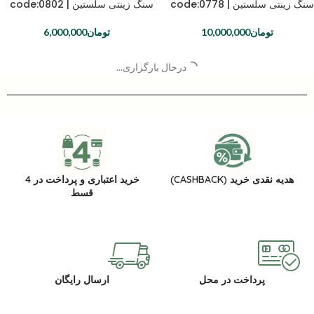
سنگ زینتی سلستین | code:0778
سنگ زینتی سلستین | code:0802
تومان
10,000,000
تومان
6,000,000
درحال بارگزاری...
هدیه نقدی خرید (CASHBACK)
خرید اعتباری و پرداخت در 4
قسط
پرداخت در محل
ارسال رایگان