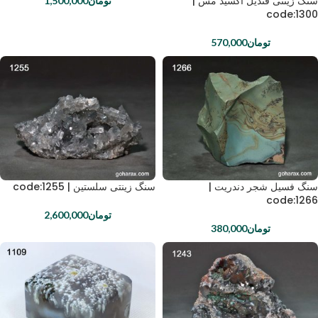
سنگ زینتی قندیل اکسید مس |
تومان
1,500,000
code:1300
تومان
570,000
سنگ فسیل شجر دندریت |
سنگ زینتی سلستین | code:1255
code:1266
تومان
2,600,000
تومان
380,000