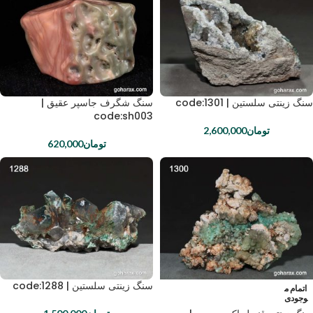
سنگ زینتی سلستین | code:1301
سنگ شگرف جاسپر عقیق |
code:sh003
تومان
2,600,000
تومان
620,000
سنگ زینتی سلستین | code:1288
اتمام م
وجودی