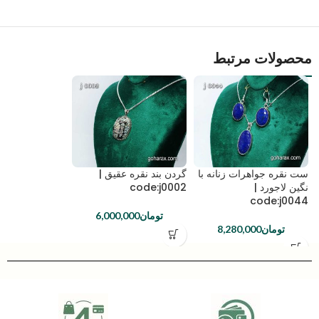
محصولات مرتبط
ست نقره جواهرات زنانه با
گردن بند نقره عقیق |
نگین لاجورد |
code:j0002
code:j0044
تومان
6,000,000
تومان
8,280,000