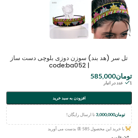
تل سر (هد بند) سوزن دوزی بلوچی دست ساز
| code:ba052
تومان
585,000
1 عدد در انبار
افزودن به سبد خرید
تومان
3,000,000
تا ارسال رایگان!
با خرید این محصول
585
🦋 بدست می آورید
مقایسه