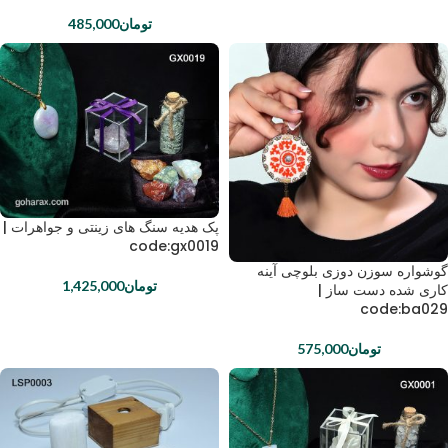
تومان
485,000
پک هدیه سنگ های زینتی و جواهرات |
code:gx0019
گوشواره سوزن دوزی بلوچی آینه
تومان
1,425,000
کاری شده دست ساز |
code:ba029
تومان
575,000