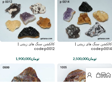
کالکشن سنگ های زینتی |
کالکشن سنگ های زینتی |
code:p0012
code:p0014
تومان
2,500,000
تومان
1,900,000
سنگ زینتی جاسپر کوارتز |
سنگ راف جاسپر آکواریومی |