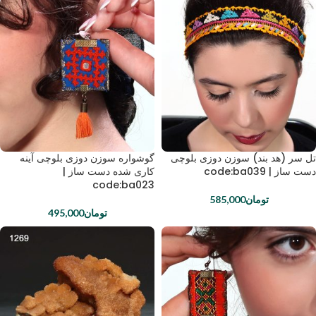
تل سر (هد بند) سوزن دوزی بلوچی
گوشواره سوزن دوزی بلوچی آینه
دست ساز | code:ba039
کاری شده دست ساز |
code:ba023
تومان
585,000
تومان
495,000