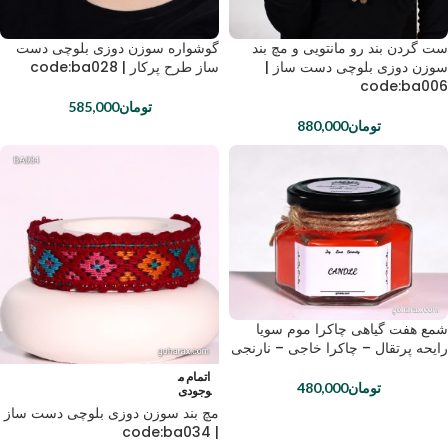
ست گردن بند رو مانتویی و مچ بند
گوشواره سوزن دوزی بلوچی دست
سوزن دوزی بلوچی دست ساز |
ساز طرح پرکار | code:ba028
code:ba006
تومان
585,000
تومان
880,000
شمع هفت گیاهی چاکرا موم سویا
رایحه پرتقال – چاکرا خاجی – نارنجی
اتمام م
تومان
480,000
وجودی
مچ بند سوزن دوزی بلوچی دست ساز
| code:ba034