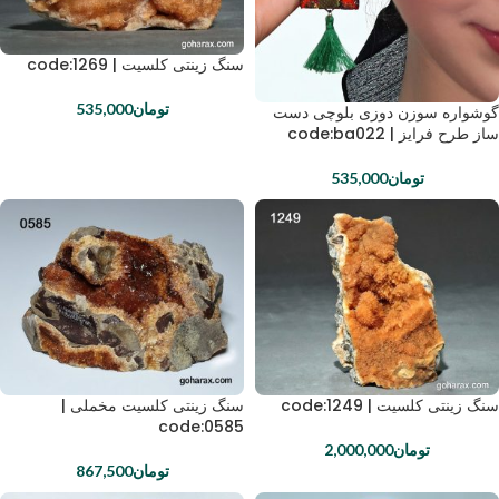
سنگ زینتی کلسیت | code:1269
تومان
535,000
گوشواره سوزن دوزی بلوچی دست
ساز طرح فرایز | code:ba022
تومان
535,000
سنگ زینتی کلسیت | code:1249
سنگ زینتی کلسیت مخملی |
code:0585
تومان
2,000,000
تومان
867,500