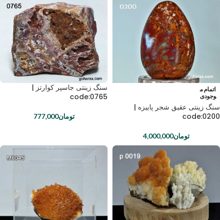
سنگ زینتی جاسپر کوارتز |
اتمام م
code:0765
وجودی
سنگ زینتی عقیق شجر پاییزه |
code:0200
تومان
777,000
تومان
4,000,000