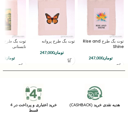
توت بگ طرح Rise and
توت بگ طرح پروانه
توت بگ طرح مز
Shine
تابستانی
تومان
247,000
تومان
247,000
تومان
000
هدیه نقدی خرید (CASHBACK)
خرید اعتباری و پرداخت در 4
قسط