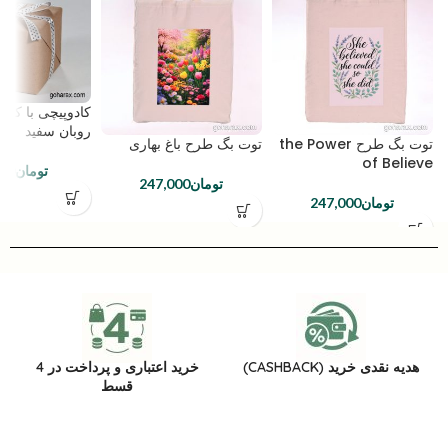
کادوپیچی با کاغ
روبان سفید
توت بگ طرح the Power
توت بگ طرح باغ بهاری
of Believe
تومان
000
تومان
247,000
تومان
247,000
هدیه نقدی خرید (CASHBACK)
خرید اعتباری و پرداخت در 4
قسط