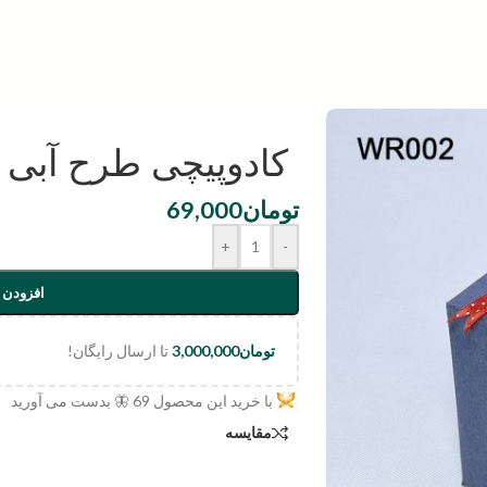
کادوپیچی طرح آبی 
تومان
69,000
+
-
افزودن 
تومان
3,000,000
تا ارسال رایگان!
با خرید این محصول
69
🦋 بدست می آورید
مقایسه