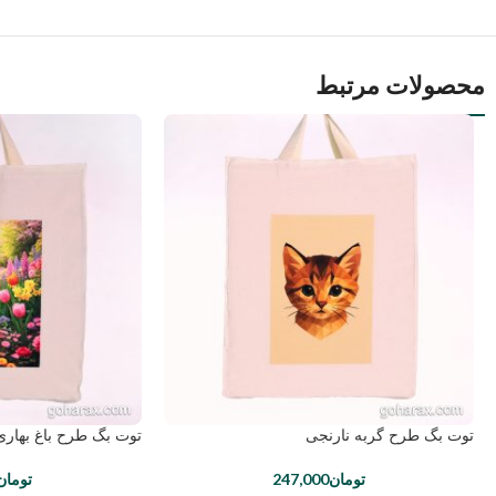
محصولات مرتبط
توت بگ طرح گربه نارنجی
توت بگ طرح باغ بهاری
تومان
247,000
تومان