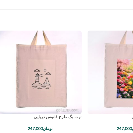
توت بگ طرح فانوس دریایی
247,000
تومان
247,000