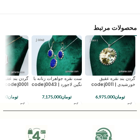
محصولات مرتبط
گردن بند نقره عقیق
ست نقره جواهرات زنانه با
گردن بند عقیق |
خورشیدی | code:j0011
نگین لاجورد | code:j0043
code:j0001
تومان
6,975,000
تومان
7,175,000
تومان
,000