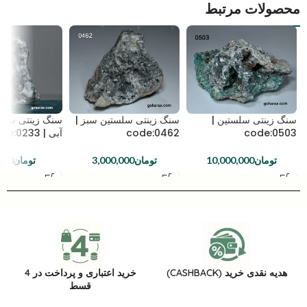
محصولات مرتبط
سنگ زینتی سلستین |
سنگ زینتی سلستین سبز |
سنگ زینتی سلس
code:0503
code:0462
آبی | code:0233
تومان
10,000,000
تومان
3,000,000
تومان
000
هدیه نقدی خرید (CASHBACK)
خرید اعتباری و پرداخت در 4
قسط