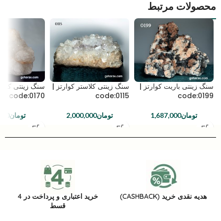
محصولات مرتبط
سنگ زینتی باریت کوارتز |
سنگ زینتی کلاستر کوارتز |
سنگ زینتی کوارت
code:0170
code:0115
code:0199
تومان
1,687,000
تومان
2,000,000
تومان
000
هدیه نقدی خرید (CASHBACK)
خرید اعتباری و پرداخت در 4
قسط