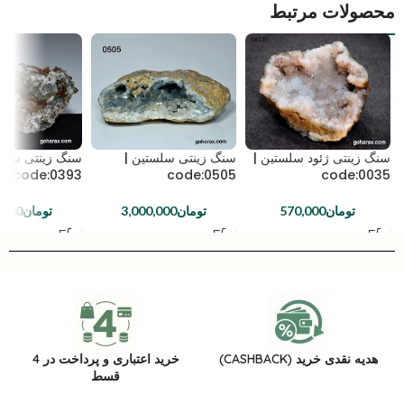
محصولات مرتبط
سنگ زینتی ژئود سلستین |
سنگ زینتی سلستین |
سنگ زینتی سلست
code:0393
code:0505
code:0035
تومان
570,000
تومان
3,000,000
تومان
,000
هدیه نقدی خرید (CASHBACK)
خرید اعتباری و پرداخت در 4
قسط