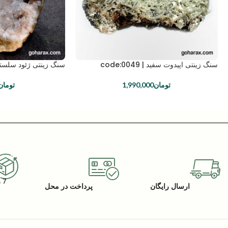
سنگ زینتی اپیدوت سفید | code:0049
سنگ زینتی ژئود سلستین | 035
تومان
1,990,000
تومان
7 روز گارانتی بازگشت کالا
ارسال رایگان
پرداخت در محل