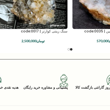
code:0
سنگ زینتی کوارتز | code:0017
570,000
تومان
2,500,000
پشتیبانی و مشاوره خرید رایگان
هدیه نقدی خرید (ACK