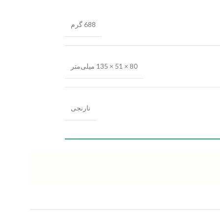
688 گرم
80 × 51 × 135 میلی‌متر
نارنجی