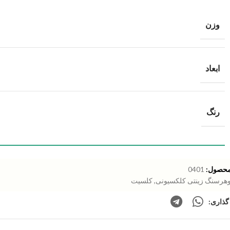
وزن
ابعاد
رنگ
محصول:
0401
هرسنگ زینتی کلکسیونی
,
کلسیت
گذاری: