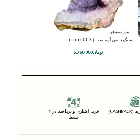
سنگ زینتی آمیتیست | code:0013
سنگ زینتی کلسیت | code:0023
تومان
5,750,000
توما
CASHB)
خرید اعتباری و پرداخت در 4
قسط