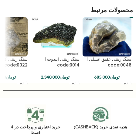
محصولات مرتبط
سنگ زینتی عقیق عسلی |
سنگ زینتی اپیدوت |
سنگ زینتی کوارت
code:0022
code:0014
code:0046
تومان
685,000
تومان
2,340,000
تومان
000
هدیه نقدی خرید (CASHBACK)
خرید اعتباری و پرداخت در 4
قسط