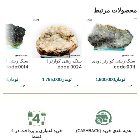
محصولات مرتبط
سنگ زینتی کوارتز دودی |
سنگ زینتی کوارتز |
سنگ زینتی اپیدو
code:0014
code:0024
code:0011
تومان
1,800,000
تومان
1,785,000
تومان
,000
هدیه نقدی خرید (CASHBACK)
خرید اعتباری و پرداخت در 4
قسط