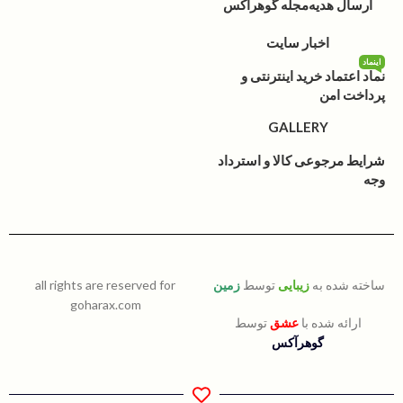
ارسال هدیه
مجله گوهرآکس
اخبار سایت
اینماد
نماد اعتماد خرید اینترنتی و
پرداخت امن
GALLERY
شرایط مرجوعی کالا و استرداد
وجه
ساخته شده به
زیبایی
توسط
زمین
all rights are reserved for
goharax.com
ارائه شده با
عشق
توسط
گوهرآکس