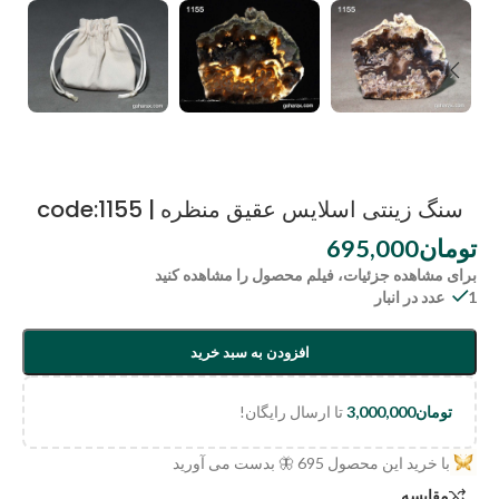
سنگ زینتی اسلایس عقیق منظره | code:1155
تومان
695,000
برای مشاهده جزئیات، فیلم محصول را مشاهده کنید
1 عدد در انبار
افزودن به سبد خرید
تومان
3,000,000
تا ارسال رایگان!
با خرید این محصول
695
🦋 بدست می آورید
مقایسه