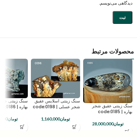
دیدگاهی می‌نویسم.
محصولات مرتبط
سنگ زینتی اسلایس عقیق
سنگ زینتی عقی
سنگ زینتی عقیق شجر
شجر عسلی | code:0198
بهاره | code:0186
بهاره | code:0185
تومان
1,160,000
تومان
,000
تومان
28,000,000