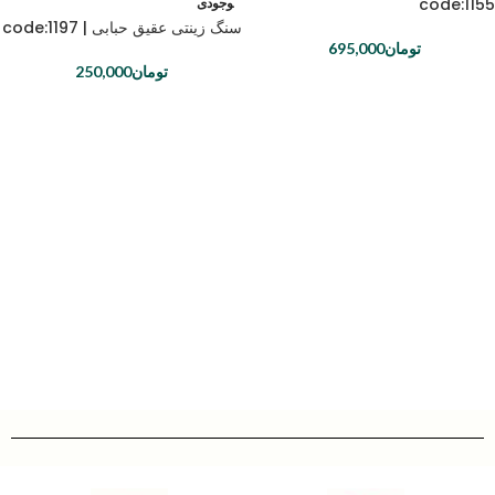
code:1155
وجودی
سنگ زینتی عقیق حبابی | code:1197
تومان
695,000
تومان
250,000