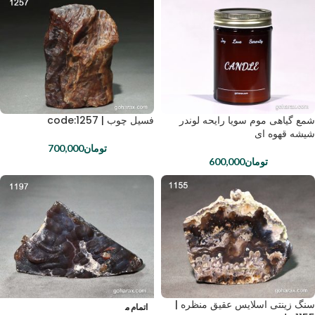
شمع گیاهی موم سویا رایحه لوندر
فسیل چوب | code:1257
شیشه قهوه ای
تومان
700,000
تومان
600,000
سنگ زینتی اسلایس عقیق منظره |
اتمام م