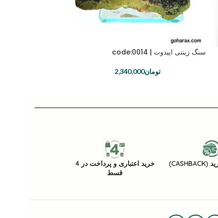
سنگ زینتی اپیدوت | code:0014
سنگ زینتی کلسیت | code:0033
تومان
2,340,000
توما
CASHB)
خرید اعتباری و پرداخت در 4
قسط