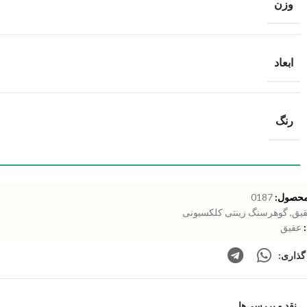
وزن
ابعاد
رنگ
محصول:
0187
یق
,
گوهرسنگ زینتی کلکسیونی
عقیق
گذاری:
نقد و بررسی‌ها