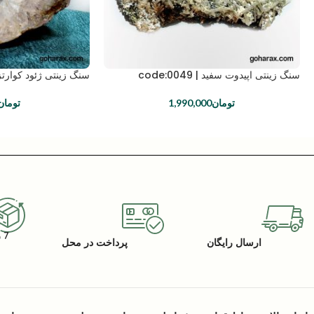
سنگ زینتی اپیدوت سفید | code:0049
سنگ زینتی ژئود کوارتز | e:0037
تومان
1,990,000
تومان
7 روز گارانتی بازگشت کالا
ارسال رایگان
پرداخت در محل