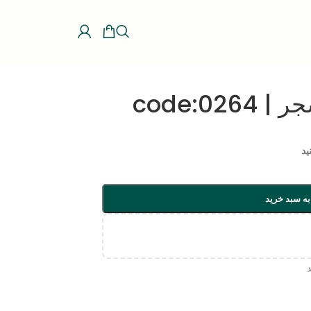
code:0
ید
به سبد خرید