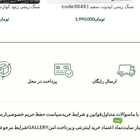
سنگ زینتی اپیدوت سفید | code:0049
سنگ زینتی ژئود کوارتز | e:0019
تومان
1,990,000
تومان
7 روز گارانتی بازگشت کالا
ارسال رایگان
پرداخت در محل
ا ما
سوالات متداول
قوانین و شرایط خرید
سیاست حفظ حریم خصوصی
ارس
اینماد
بار سایت
نماد اعتماد خرید اینترنتی و پرداخت امن
GALLERY
شرایط مرجوعی 