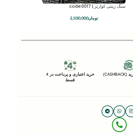
سنگ زینتی کوارتز | code:0017
سنگ زینتی کلسیت | code:0043
تومان
2,500,000
تومان
CASHB)
خرید اعتباری و پرداخت در 4
قسط