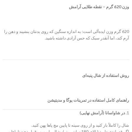
وزن 620 گرم – نقطه طلایی آرامش
620 گرم وزن ایده‌آلی است: به اندازه سنگین که روی بدنتان بنشیند و ذهن را
آرم کند، اما آنقدر سبک که حس آزادی داشته باشید.
روش استفاده از شال پنبه‌ای
راهنمای کامل استفاده در تمرینات یوگا و مدیتیشن
1.
در شاواسانا (آرامش نهایی)
شال را کاملاً باز کنید و از روی سینه تا پایین مچ پاها پهن کنید.
اگر قد بلندی دارید (بالای 180 سانتی‌متر)، شال را مورب قرار دهید تا پاها و