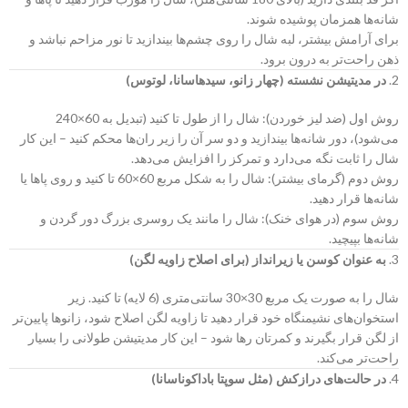
شانه‌ها همزمان پوشیده شوند.
برای آرامش بیشتر، لبه شال را روی چشم‌ها بیندازید تا نور مزاحم نباشد و
ذهن راحت‌تر به درون برود.
2.
در مدیتیشن نشسته (چهار زانو، سیدهاسانا، لوتوس)
روش اول (ضد لیز خوردن): شال را از طول تا کنید (تبدیل به 60×240
می‌شود)، دور شانه‌ها بیندازید و دو سر آن را زیر ران‌ها محکم کنید – این کار
شال را ثابت نگه می‌دارد و تمرکز را افزایش می‌دهد.
روش دوم (گرمای بیشتر): شال را به شکل مربع 60×60 تا کنید و روی پاها یا
شانه‌ها قرار دهید.
روش سوم (در هوای خنک): شال را مانند یک روسری بزرگ دور گردن و
شانه‌ها بپیچید.
3.
به عنوان کوسن یا زیرانداز (برای اصلاح زاویه لگن)
شال را به صورت یک مربع 30×30 سانتی‌متری (6 لایه) تا کنید. زیر
استخوان‌های نشیمنگاه خود قرار دهید تا زاویه لگن اصلاح شود، زانوها پایین‌تر
از لگن قرار بگیرند و کمرتان رها شود – این کار مدیتیشن طولانی را بسیار
راحت‌تر می‌کند.
4.
در حالت‌های درازکش (مثل سوپتا باداکوناسانا)