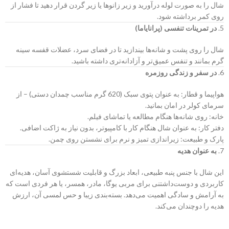
شال را به صورت لوله درآورید و زیر زانوها یا زیر گردن قرار دهید تا فشار از
روی کمر برداشته شود.
5.
در تمرینات تنفسی (پرانایاما)
شال را روی پشت و شانه‌ها بیندازید تا در فضای سرد، عضلات قفسه سینه
گرم بمانند و تنفس عمیق‌تر و آزادانه‌تری داشته باشید.
6.
در سفر و زندگی روزمره
هواپیما و قطار: به عنوان پتوی سبک (620 گرم مناسب چمدان دستی) – از
سرمای کولر در امان بمانید.
خانه: روی شانه‌ها هنگام مطالعه یا تماشای فیلم.
دفتر کار: به عنوان شال هنگام کار با کامپیوتر، بدون نیاز به ژاکت اضافی.
پارک و طبیعت: زیراندازی تمیز و نرم برای نشستن روی چمن.
7.
به عنوان هدیه
این شال با جنس پنبه طبیعی، ابعاد بزرگ و قابلیت شستشوی آسان، هدیه‌ای
کاربردی و دوست‌داشتنی برای مربی یوگا، مادر، همسر، یا هر فردی است که
به آرامش و سادگی اهمیت می‌دهد. بسته‌بندی زیبا و حس لمسی آن، ارزش
هدیه را دوچندان می‌کند.