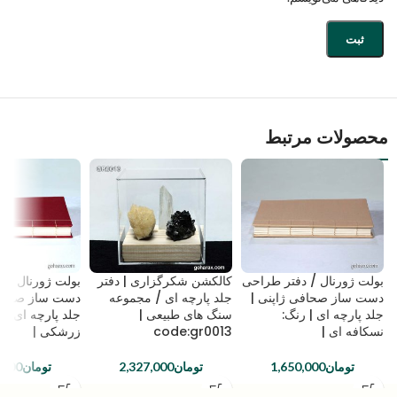
محصولات مرتبط
بولت ژورنال / دفتر طراحی
کالکشن شکرگزاری | دفتر
بولت ژورنال / 
دست ساز صحافی ژاپنی |
جلد پارچه ای / مجموعه
دست ساز صحافی
جلد پارچه ای | رنگ:
سنگ های طبیعی |
جلد پارچه ای | 
نسکافه ای |
code:gr0013
زرشکی |
تومان
1,650,000
تومان
2,327,000
تومان
,000