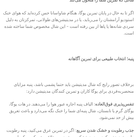
اگر تا به حال در پایان تمرین یوگا، هنگام شاواسانا حس کرده‌اید که هوای خنک
استودیو آرامشتان را می‌رباید، یا در مدیتیشن‌های طولانی، تمرکزتان به دلیل
سردی شانه‌ها یا پاها از بین رفته است – این شال مخصوص شما ساخته شده
است.
پنبه؛ انتخاب طبیعی برای تمرین آگاهانه
برخلاف تصور رایج که شال مدیتیشن باید حتما پشمی باشد، پنبه مزایای
منحصربه‌فردی برای یوگا کاران و تمرین کنندگان مدیتیشن‌ دارد:
تنفس‌پذیری فوق‌العاده
: الیاف پنبه اجازه عبور هوا را می‌دهند. در هات یوگا،
یوگای گرم یا تابستان، شال پنبه‌ای شما را خنک نگه می‌دارد و باعث تعریق
بیش از حد نمی‌شود.
جذب رطوبت و خشک شدن سریع
: اگر در تمرین عرق می‌کنید، پنبه رطوبت
را به خود جذب کرده و زود خشک می‌شود – برخلاف پشم که ممکن است