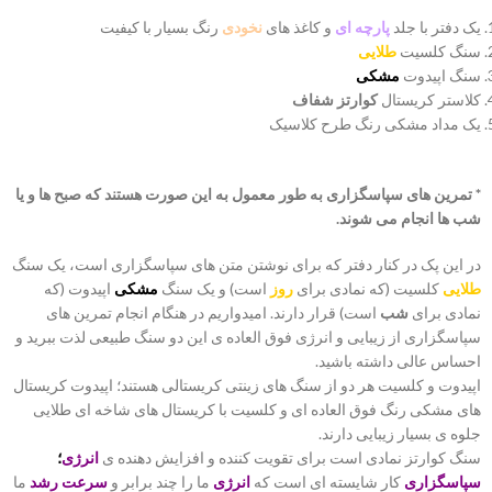
یک دفتر با جلد
پارچه ای
و کاغذ های
نخودی
رنگ بسیار با کیفیت
سنگ کلسیت
طلایی
سنگ اپیدوت
مشکی
کلاستر کریستال
کوارتز شفاف
یک مداد مشکی رنگ طرح کلاسیک
* تمرین های سپاسگزاری به طور معمول به این صورت هستند که صبح ها و یا
شب ها انجام می شوند.
در این پک در کنار دفتر که برای نوشتن متن های سپاسگزاری است، یک سنگ
طلایی
کلسیت (که نمادی برای
روز
است) و یک سنگ
مشکی
اپیدوت (که
نمادی برای
شب
است) قرار دارند. امیدواریم در هنگام انجام تمرین های
سپاسگزاری از زیبایی و انرژی فوق العاده ی این دو سنگ طبیعی لذت ببرید و
احساس عالی داشته باشید.
اپیدوت و کلسیت هر دو از سنگ های زینتی کریستالی هستند؛ اپیدوت کریستال
های مشکی رنگ فوق العاده ای و کلسیت با کریستال های شاخه ای طلایی
جلوه ی بسیار زیبایی دارند.
سنگ کوارتز نمادی است برای تقویت کننده و افزایش دهنده ی
انرژی
؛
سپاسگزاری
کار شایسته ای است که
انرژی
ما را چند برابر و
سرعت رشد
ما