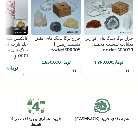
چراغ یوگا سنگ های کوارتز
چراغ یوگا سنگ های عقیق
کالکشن شکرگزار
سلنایت کلسیت مخملی |
کلسیت ژیپس |
جلد پارچه ای /
code:LSP0033
code:LSP0005
سنگ های طبیعی
code:gr0001
تومان
1,990,000
تومان
1,850,000
تومان
,000
هدیه نقدی خرید (CASHBACK)
خرید اعتباری و پرداخت در 4
قسط