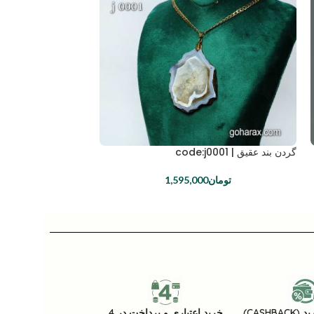
گردن بند عقیق | code:j0001
تومان
1,595,000
CASHB)
خرید اعتباری و پرداخت در 4