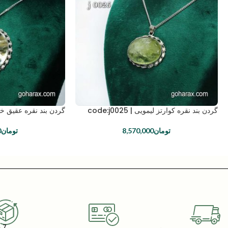
گردن بند نقره کوارتز لیمویی | code:j0025
گردن بند نقره عقیق خورشیدی 
تومان
8,570,000
تومان
0
7 روز گارانتی بازگشت کالا