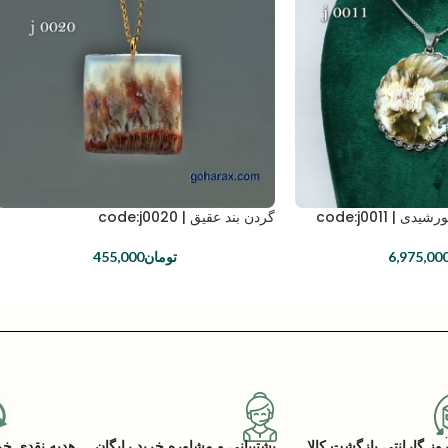
| code:j0011
گردن بند عقیق | code:j0020
6,975,00
تومان
455,000
پشتیبانی و مشاوره خرید رایگان
هدیه نقدی خرید (ACK