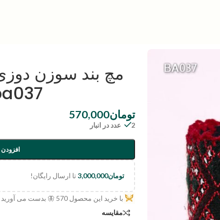
مچ بند سوزن دوزی
ba037
تومان
570,000
2 عدد در انبار
افزودن 
تومان
3,000,000
تا ارسال رایگان!
با خرید این محصول
570
🦋 بدست می آورید
مقایسه