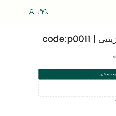
code:p00
ید
به سبد خرید