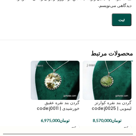
دیدگاهی می‌نویسم.
محصولات مرتبط
گردن بند نقره کوارتز
گردن بند نقره عقیق
لیمویی | code:j0025
خورشیدی | code:j0011
تومان
8,570,000
تومان
6,975,000