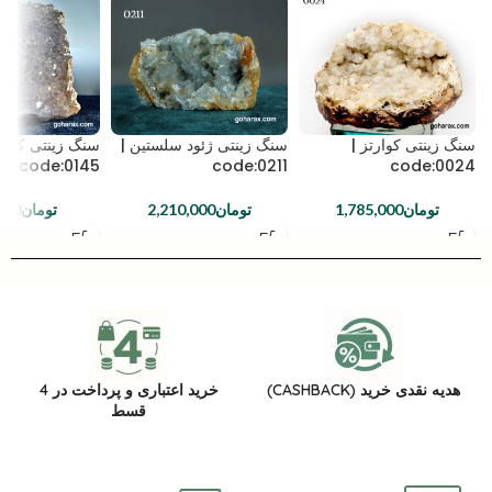
سنگ زینتی کوارتز |
سنگ زینتی ژئود سلستین |
سنگ زینتی کوارت
code:0145
code:0211
code:0024
تومان
1,785,000
تومان
2,210,000
تومان
000
هدیه نقدی خرید (CASHBACK)
خرید اعتباری و پرداخت در 4
قسط