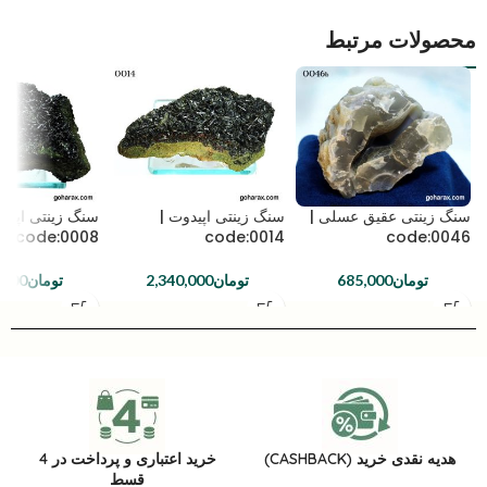
محصولات مرتبط
سنگ زینتی عقیق عسلی |
سنگ زینتی اپیدوت |
سنگ زینتی اپیدو
code:0008
code:0014
code:0046
تومان
685,000
تومان
2,340,000
تومان
,000
هدیه نقدی خرید (CASHBACK)
خرید اعتباری و پرداخت در 4
قسط