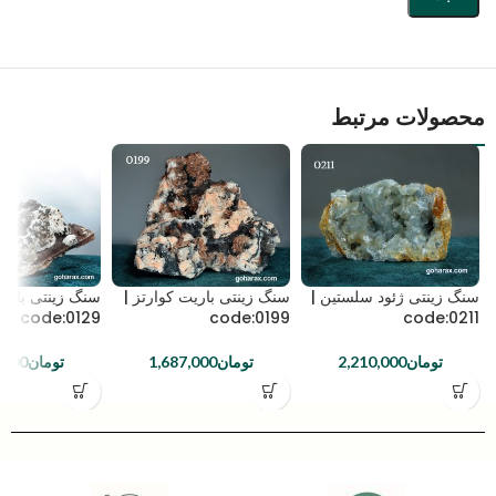
محصولات مرتبط
سنگ زینتی ژئود سلستین |
سنگ زینتی باریت کوارتز |
سنگ زینتی باریت
code:0129
code:0199
code:0211
تومان
2,210,000
تومان
1,687,000
تومان
,000