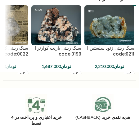
سنگ زینتی ژئود سلستین |
سنگ زینتی باریت کوارتز |
سنگ زینتی کوارت
code:0022
code:0199
code:0211
تومان
2,210,000
تومان
1,687,000
تومان
000
هدیه نقدی خرید (CASHBACK)
خرید اعتباری و پرداخت در 4
قسط