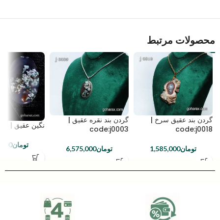
محصولات مرتبط
گردن بند عقیق سرخ |
گردن بند نقره عقیق |
نگین عقیق | code:n0001
code:j0003
code:j0018
تومان
,000
تومان
1,585,000
تومان
6,575,000