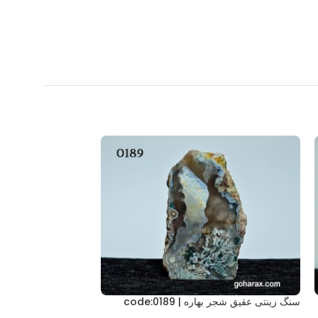
سنگ زینتی عقیق شجر بهاره | code:0189
سنگ زینتی عقیق شجر | :0255