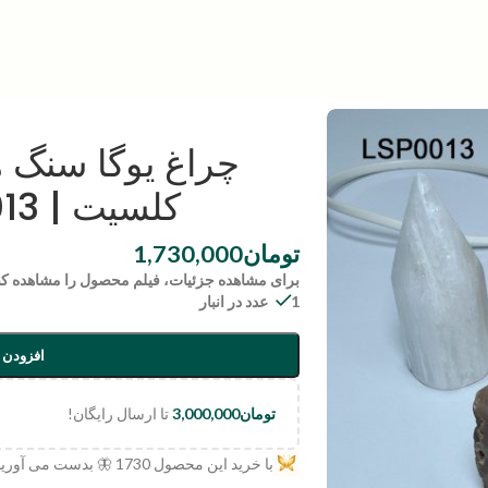
چراغ یوگا سنگ 
کلسیت | code:LSP0013
تومان
1,730,000
برای مشاهده جزئیات، فیلم محصول را مشاهده کن
1 عدد در انبار
افزودن 
تومان
3,000,000
تا ارسال رایگان!
با خرید این محصول
1730
🦋 بدست می آورید