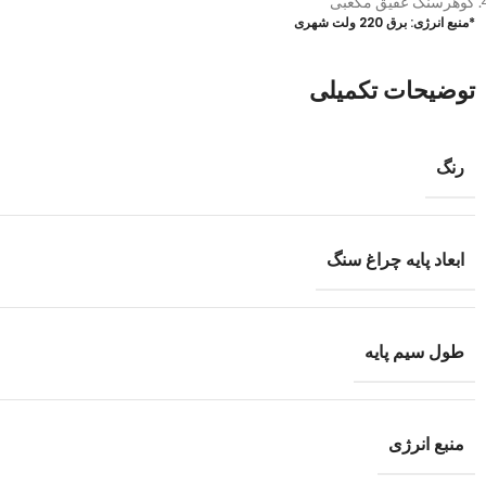
گوهرسنگ عقیق مکعبی
*منبع انرژی: برق 220 ولت شهری
توضیحات تکمیلی
رنگ
ابعاد پایه چراغ سنگ
طول سیم پایه
منبع انرژی