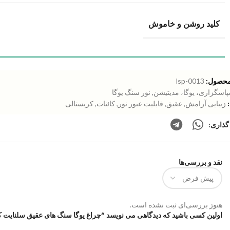
کلید روشن و خاموش
محصول:
lsp-0013
اسگزاری، یوگا، مدیتیشن
,
نور سنگ یوگا
زیبایی آرامش
,
عقیق
,
قابلیت عبور نور
,
کائنات
,
کریستالی
گذاری:
نقد و بررسی‌ها
هنوز بررسی‌ای ثبت نشده است.
اولین کسی باشید که دیدگاهی می نویسد “چراغ یوگا سنگ های عقیق سلنایت کلسیت | P0013