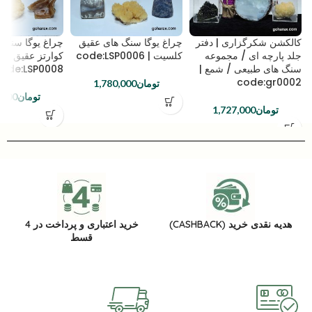
کالکشن شکرگزاری | دفتر
چراغ یوگا سنگ های عقیق
چراغ یوگا سنگ 
جلد پارچه ای / مجموعه
کلسیت | code:LSP0006
کوارتز عقیق کل
سنگ های طبیعی / شمع |
ode:LSP0008
code:gr0002
تومان
1,780,000
تومان
,000
تومان
1,727,000
هدیه نقدی خرید (CASHBACK)
خرید اعتباری و پرداخت در 4
قسط