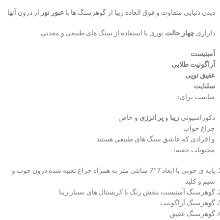
دیدن دنیایی متفاوت و فوق العاده زیبا از گوهرسنگ ها با
عبور نور
از درون آنها
داراری
چهار حالت
نوری با استفاده از سنگ های طبیعی و معدنی
آمیتیست
آراگونیت طلایی
عقیق توپی
سلنایت
مناسب برای:
دکوراسیونی
زیبا
و
پر انرژی
و خاص
چراغ خواب
و افرادی که عاشق سنگ های طبیعی هستند
محتویات جعبه:
پایه ی چوبی با ابعاد 7*7 سانتی متر به همراه چراغ تعبیه شده درون چوب و
سیم و کلید
گوهرسنگ آمیتیست بنفش رنگ با کریستال های بسیار زیبا
گوهرسنگ آراگونیت
گوهرسنگ عقیق