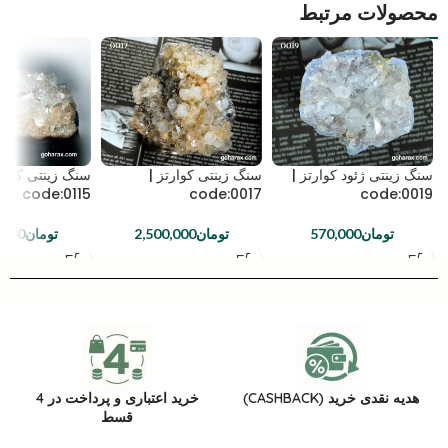
محصولات مرتبط
سنگ زینتی ژئود کوارتز |
سنگ زینتی کوارتز |
سنگ زینتی کلاست
code:0115
code:0017
code:0019
تومان
570,000
تومان
2,500,000
تومان
,000
هدیه نقدی خرید (CASHBACK)
خرید اعتباری و پرداخت در 4
قسط