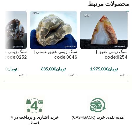
محصولات مرتبط
سنگ زینتی عقیق |
سنگ زینتی عقیق عسلی |
سنگ زینتی عقی
code:0252
code:0046
code:0254
تومان
1,975,000
تومان
685,000
تومان
,000
هدیه نقدی خرید (CASHBACK)
خرید اعتباری و پرداخت در 4
قسط